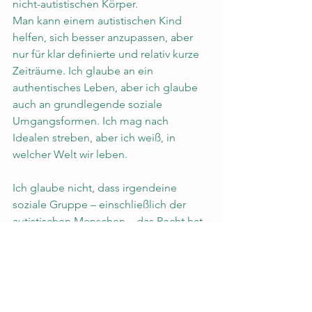
nicht-autistischen Körper.
Man kann einem autistischen Kind 
helfen, sich besser anzupassen, aber 
nur für klar definierte und relativ kurze 
Zeiträume. Ich glaube an ein 
authentisches Leben, aber ich glaube 
auch an grundlegende soziale 
Umgangsformen. Ich mag nach 
Idealen streben, aber ich weiß, in 
welcher Welt wir leben.
Ich glaube nicht, dass irgendeine 
soziale Gruppe – einschließlich der 
autistischen Menschen – das Recht hat, 
ihre Standards anderen aufzuzwingen. 
Aber das ist ein Thema für einen 
anderen Artikel.
Man kann einem autistischen Kind 